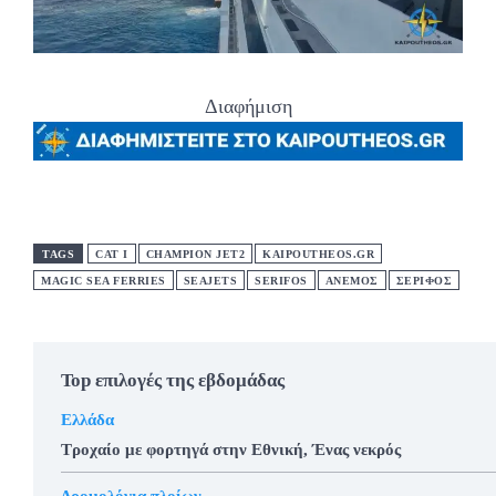
Διαφήμιση
TAGS
CAT I
CHAMPION JET2
KAIPOUTHEOS.GR
MAGIC SEA FERRIES
SEAJETS
SERIFOS
ΑΝΕΜΟΣ
ΣΈΡΙΦΟΣ
Top επιλογές της εβδομάδας
Ελλάδα
Τροχαίο με φορτηγά στην Εθνική, Ένας νεκρός
Δρομολόγια πλοίων