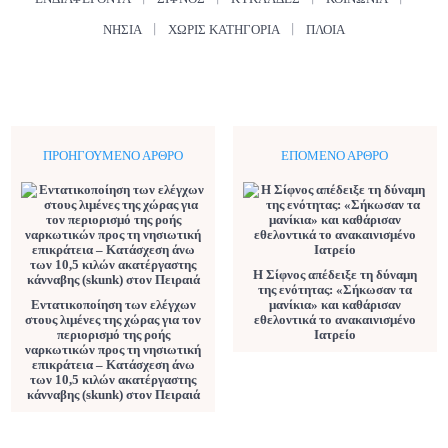
ΝΗΣΙΆ
ΧΩΡΊΣ ΚΑΤΗΓΟΡΊΑ
ΠΛΟΊΑ
ΠΡΟΗΓΟΎΜΕΝΟ ΆΡΘΡΟ
ΕΠΌΜΕΝΟ ΆΡΘΡΟ
Η Σίφνος απέδειξε τη δύναμη
της ενότητας: «Σήκωσαν τα
Εντατικοποίηση των ελέγχων
μανίκια» και καθάρισαν
στους λιμένες της χώρας για τον
εθελοντικά το ανακαινισμένο
περιορισμό της ροής
Ιατρείο
ναρκωτικών προς τη νησιωτική
επικράτεια – Κατάσχεση άνω
των 10,5 κιλών ακατέργαστης
κάνναβης (skunk) στον Πειραιά