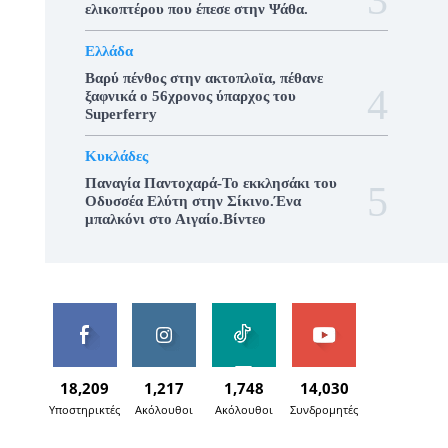
ελικοπτέρου που έπεσε στην Ψάθα.
Ελλάδα
Βαρύ πένθος στην ακτοπλοϊα, πέθανε
ξαφνικά ο 56χρονος ύπαρχος του
Superferry
Κυκλάδες
Παναγία Παντοχαρά-Το εκκλησάκι του
Οδυσσέα Ελύτη στην Σίκινο.Ένα
μπαλκόνι στο Αιγαίο.Βίντεο
18,209
1,217
1,748
14,030
Υποστηρικτές
Ακόλουθοι
Ακόλουθοι
Συνδρομητές